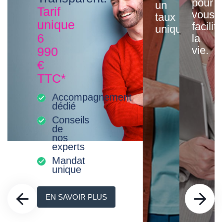
pour
un
Tarif
vous
taux
unique
facilit
unique
6
la
vie.
990
€
TTC*
Accompagnement
dédié
Conseils
de
nos
experts
Mandat
unique
EN SAVOIR PLUS