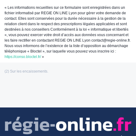
« Les informations recueillies sur ce formulaire sont enregistrées dans un
fichier informatisé par REGIE ON LINE Lyon pour gérer votre demande de
contact. Elles sont conservées pour la durée nécessaire à la gestion de la
relation client dans le respect des prescriptions légales applicables et sont
destinées à nos conseillers Conformément à la loi « informatique et libertés
», vous pouvez exercer votre droit d’accès aux données vous concernant et
les faire rectifier en contactant REGIE ON LINE Lyon contact@regie-online.fr.
Nous vous informons de l’existence de la liste d’opposition au démarchage
téléphonique « Bloctel », sur laquelle vous pouvez vous inscrire ici :
https://conso.bloctel.fr/
»
Les informations communiquées sont destinées à
l’agence immobilière éditrice de ce site. Vous bénéficiez d’un droit d’accès,
de modification, de rectification et de suppression de vos données
personnelles (Loi n°: 78-17 du 6 Janvier 1978 relative à l’informatique, aux
fichiers et aux libertés). Pour les exercer, adressez vous à l’adresse de
l’éditeur.