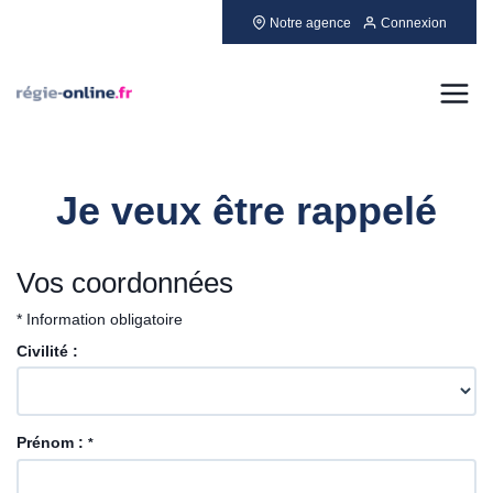
Notre agence
Connexion
Louer
Je veux être rappelé
Acheter
Vendre
Vos coordonnées
* Information obligatoire
Gérer
Civilité :
Neuf
Prénom :
*