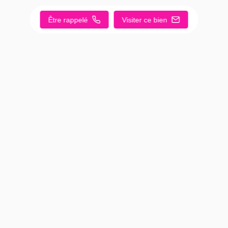
Être rappelé
Visiter ce bien
Référence 987
Beau T3 en duplex entièrement
rénové
Neuville sur saone 69250
3 pièce(s)
68 m²
Classe énergie
Emission GES
loué