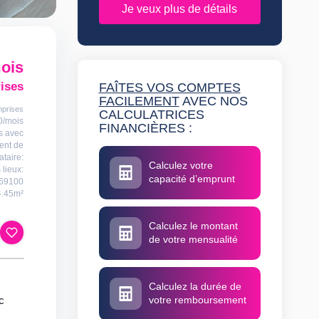
Je veux plus de détails
mois
ises
FAÎTES VOS COMPTES
FACILEMENT
AVEC NOS
mprises
CALCULATRICES
0/mois
FINANCIÈRES :
s avec
ent de
ataire:
Calculez votre
 lieux:
capacité d’emprunt
69100
4.45m²
Calculez le montant
de votre mensualité
Calculez la durée de
c
votre remboursement