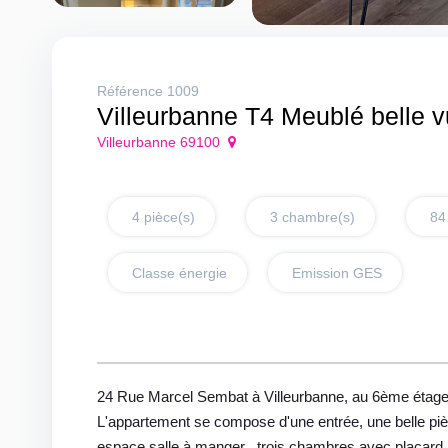
Référence 1009
Villeurbanne T4 Meublé belle 
Villeurbanne 69100
4 pièce(s)
3 chambre(s)
84
Classe énergie
Emission GES
24 Rue Marcel Sembat à Villeurbanne, au 6ème étage 
L'appartement se compose d'une entrée, une belle piè
espace salle à manger , trois chambres avec placard, 