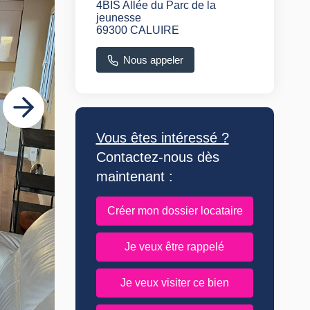
4BIS Allée du Parc de la
jeunesse
69300 CALUIRE
Nous appeler
Vous êtes intéressé ?
Contactez-nous dès
maintenant :
Créer mon dossier locataire
Je veux être rappelé
Je veux visiter ce bien