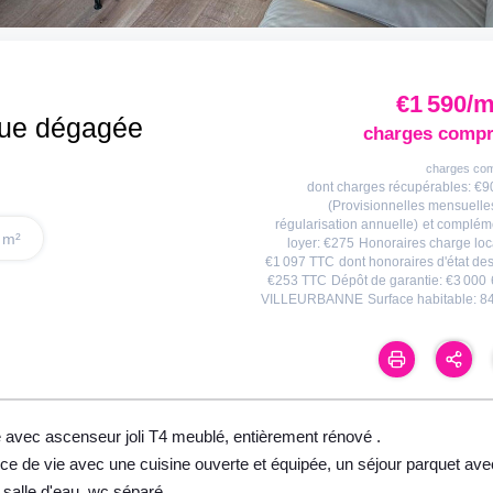
€1 590/
vue dégagée
charges compr
charges co
dont charges récupérables: €9
(Provisionnelles mensuelle
régularisation annuelle)
et complém
 m²
loyer: €275
Honoraires charge loc
€1 097 TTC
dont honoraires d'état des
€253 TTC
Dépôt de garantie: €3 000
VILLEURBANNE
Surface habitable: 8
avec ascenseur joli T4 meublé, entièrement rénové .
ce de vie avec une cuisine ouverte et équipée, un séjour parquet ave
salle d'eau, wc séparé.