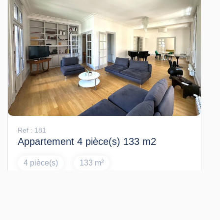
Ref : 181
Appartement 4 pièce(s) 133 m2
4 pièce(s)
133 m²
990 000 €
LYON (69002)