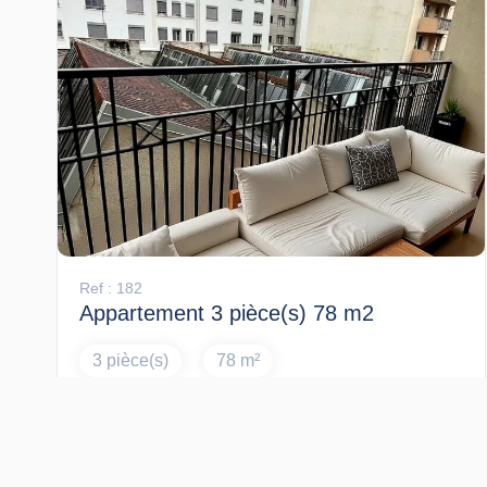
Ref : 182
Appartement 3 pièce(s) 78 m2
3 pièce(s)
78 m²
329 000 €
LYON (69002)