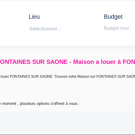
Lieu
Budget
Sélectionnez...
FONTAINES SUR SAONE - Maison a louer à F
son à louer FONTAINES SUR SAONE. Trouvez votre Maison sur FONTAINES SUR SAO
 moment , plusieurs options s'offrent à vous :
 l’agence immobilière éditrice de ce site. Vous bénéficiez d’un droit d’accès, de 
 fichiers et aux libertés). Pour les exercer, adressez vous à l’adresse de l’éditeur.