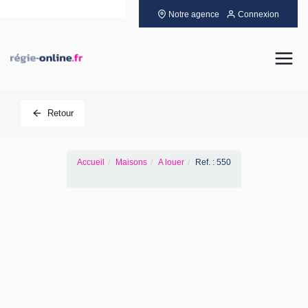
Notre agence
Connexion
Louer
Retour
Acheter
Accueil
Maisons
A louer
Ref. : 550
Vendre
Gérer
Neuf