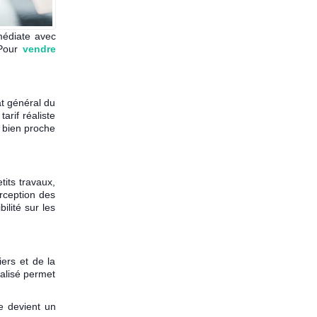
mmédiate avec
 Pour
vendre
at général du
arif réaliste
u bien proche
its travaux,
rception des
ilité sur les
ers et de la
alisé permet
e devient un