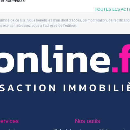
 et maîtrisées.
TOUTES LES ACT
rice de ce site. Vous bénéficiez d’un droit d’accès, de modification, de rectificat
les exercer, adressez vous à l’adresse de l’éditeur.
ervices
Nos outils