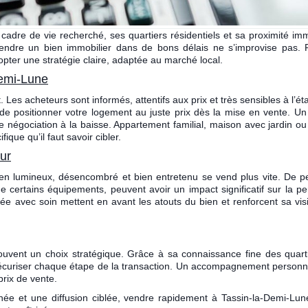
 cadre de vie recherché, ses quartiers résidentiels et sa proximité i
 vendre un bien immobilier dans de bons délais ne s’improvise pas.
dopter une stratégie claire, adaptée au marché local.
Demi-Lune
es acheteurs sont informés, attentifs aux prix et très sensibles à l’ét
e positionner votre logement au juste prix dès la mise en vente. Un t
e négociation à la baisse. Appartement familial, maison avec jardin o
ue qu’il faut savoir cibler.
ur
en lumineux, désencombré et bien entretenu se vend plus vite. De pet
 certains équipements, peuvent avoir un impact significatif sur la pe
 avec soin mettent en avant les atouts du bien et renforcent sa visib
ouvent un choix stratégique. Grâce à sa connaissance fine des quarti
 sécuriser chaque étape de la transaction. Un accompagnement personn
rix de vente.
née et une diffusion ciblée, vendre rapidement à Tassin-la-Demi-Lun