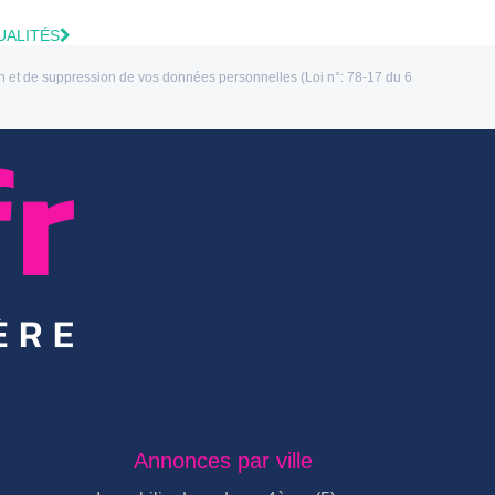
UALITÉS
ion et de suppression de vos données personnelles (Loi n°: 78-17 du 6
Annonces par ville