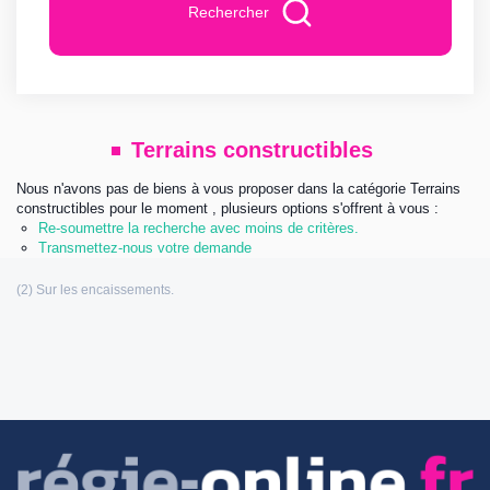
Rechercher
Terrains constructibles
Nous n'avons pas de biens à vous proposer dans la catégorie Terrains
constructibles pour le moment , plusieurs options s'offrent à vous :
Re-soumettre la recherche avec moins de critères.
Transmettez-nous votre demande
Les informations communiquées sont destinées à
l’agence immobilière éditrice de ce site. Vous bénéficiez d’un droit d’accès,
de modification, de rectification et de suppression de vos données
personnelles (Loi n°: 78-17 du 6 Janvier 1978 relative à l’informatique, aux
fichiers et aux libertés). Pour les exercer, adressez vous à l’adresse de
l’éditeur.