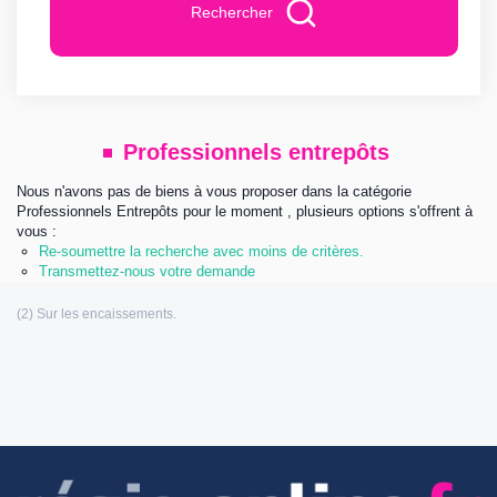
Rechercher
Professionnels entrepôts
Nous n'avons pas de biens à vous proposer dans la catégorie
Professionnels Entrepôts pour le moment , plusieurs options s'offrent à
vous :
Re-soumettre la recherche avec moins de critères.
Transmettez-nous votre demande
Les informations communiquées sont destinées à
l’agence immobilière éditrice de ce site. Vous bénéficiez d’un droit d’accès,
de modification, de rectification et de suppression de vos données
personnelles (Loi n°: 78-17 du 6 Janvier 1978 relative à l’informatique, aux
fichiers et aux libertés). Pour les exercer, adressez vous à l’adresse de
l’éditeur.