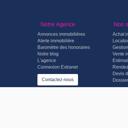
Notre Agence
Nos s
Annonces immobilières
Achat i
Alerte immobilière
Locatio
Baromètre des honoraires
Gestion
Notre blog
Vente i
L'agence
Estimat
Connexion Extranet
Rendez
Devis d
Contactez-nous
Dossier
Mentions légales
| Designé et développé par
| 