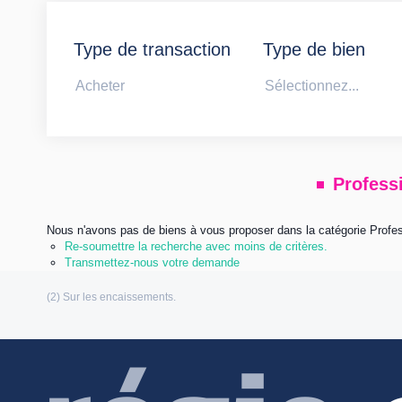
Type de transaction
Type de bien
Acheter
Sélectionnez...
Professi
Nous n'avons pas de biens à vous proposer dans la catégorie Professi
Re-soumettre la recherche avec moins de critères.
Transmettez-nous votre demande
Les informations communiquées sont destinées à
personnelles (Loi n°: 78-17 du 6 Janvier 1978 relative à l’informatique, aux