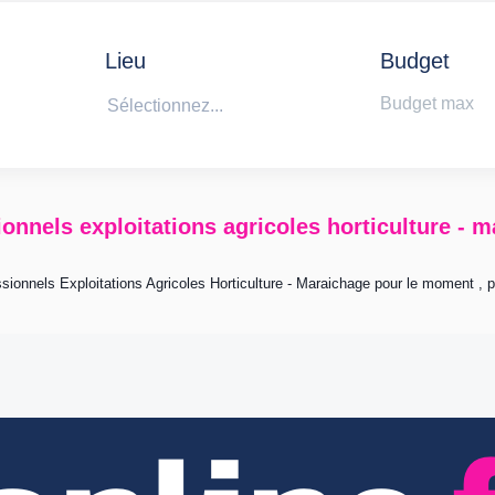
Lieu
Budget
Sélectionnez...
onnels exploitations agricoles horticulture - 
onnels Exploitations Agricoles Horticulture - Maraichage pour le moment , plu
 l’agence immobilière éditrice de ce site. Vous bénéficiez d’un droit d’accès, de 
 fichiers et aux libertés). Pour les exercer, adressez vous à l’adresse de l’éditeur.