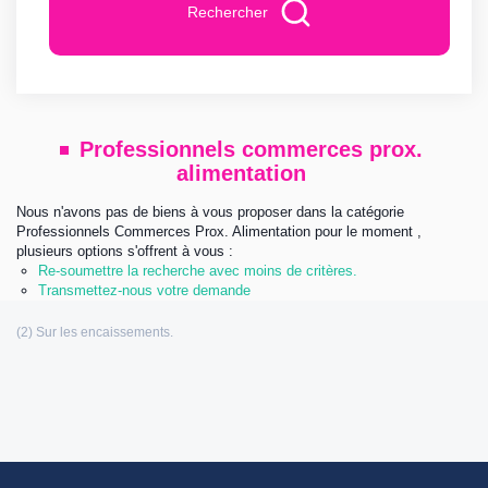
Rechercher
Professionnels commerces prox.
alimentation
Nous n'avons pas de biens à vous proposer dans la catégorie
Professionnels Commerces Prox. Alimentation pour le moment ,
plusieurs options s'offrent à vous :
Re-soumettre la recherche avec moins de critères.
Transmettez-nous votre demande
Les informations communiquées sont destinées à
l’agence immobilière éditrice de ce site. Vous bénéficiez d’un droit d’accès,
de modification, de rectification et de suppression de vos données
personnelles (Loi n°: 78-17 du 6 Janvier 1978 relative à l’informatique, aux
fichiers et aux libertés). Pour les exercer, adressez vous à l’adresse de
l’éditeur.