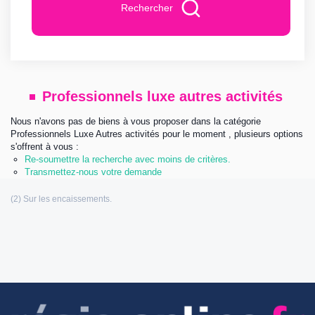
Rechercher
Professionnels luxe autres activités
Nous n'avons pas de biens à vous proposer dans la catégorie
Professionnels Luxe Autres activités pour le moment , plusieurs options
s'offrent à vous :
Re-soumettre la recherche avec moins de critères.
Transmettez-nous votre demande
Les informations communiquées sont destinées à
l’agence immobilière éditrice de ce site. Vous bénéficiez d’un droit d’accès,
de modification, de rectification et de suppression de vos données
personnelles (Loi n°: 78-17 du 6 Janvier 1978 relative à l’informatique, aux
fichiers et aux libertés). Pour les exercer, adressez vous à l’adresse de
l’éditeur.