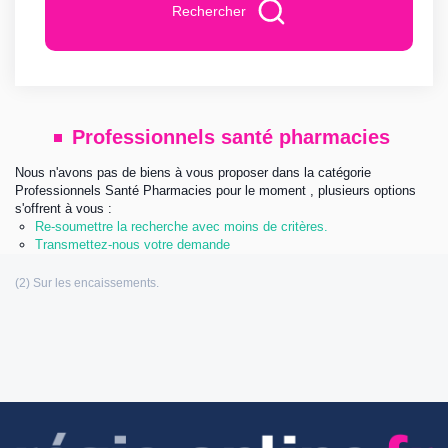
Rechercher
Professionnels santé pharmacies
Nous n'avons pas de biens à vous proposer dans la catégorie
Professionnels Santé Pharmacies pour le moment , plusieurs options
s'offrent à vous :
Re-soumettre la recherche avec moins de critères.
Transmettez-nous votre demande
Les informations communiquées sont destinées à
l’agence immobilière éditrice de ce site. Vous bénéficiez d’un droit d’accès,
de modification, de rectification et de suppression de vos données
personnelles (Loi n°: 78-17 du 6 Janvier 1978 relative à l’informatique, aux
fichiers et aux libertés). Pour les exercer, adressez vous à l’adresse de
l’éditeur.