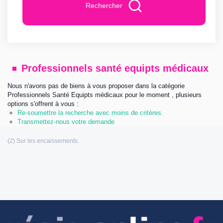
Rechercher
Professionnels santé equipts médicaux
Nous n'avons pas de biens à vous proposer dans la catégorie
Professionnels Santé Equipts médicaux pour le moment , plusieurs
options s'offrent à vous :
Re-soumettre la recherche avec moins de critères.
Transmettez-nous votre demande
Les informations communiquées sont destinées à
l’agence immobilière éditrice de ce site. Vous bénéficiez d’un droit d’accès,
de modification, de rectification et de suppression de vos données
personnelles (Loi n°: 78-17 du 6 Janvier 1978 relative à l’informatique, aux
fichiers et aux libertés). Pour les exercer, adressez vous à l’adresse de
l’éditeur.