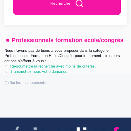
Rechercher
Professionnels formation ecole/congrès
Nous n'avons pas de biens à vous proposer dans la catégorie
Professionnels Formation Ecole/Congrès pour le moment , plusieurs
options s'offrent à vous :
Re-soumettre la recherche avec moins de critères.
Transmettez-nous votre demande
Les informations communiquées sont destinées à
l’agence immobilière éditrice de ce site. Vous bénéficiez d’un droit d’accès,
de modification, de rectification et de suppression de vos données
personnelles (Loi n°: 78-17 du 6 Janvier 1978 relative à l’informatique, aux
fichiers et aux libertés). Pour les exercer, adressez vous à l’adresse de
l’éditeur.