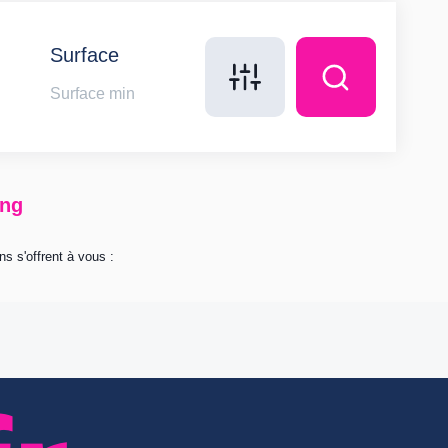
Surface
ing
s s'offrent à vous :
modification, de rectification et de suppression de vos données