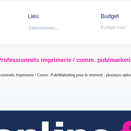
Lieu
Budget
Sélectionnez...
Professionnels imprimerie / comm. pub/market
sionnels Imprimerie / Comm. Pub/Marketing pour le moment , plusieurs option
 l’agence immobilière éditrice de ce site. Vous bénéficiez d’un droit d’accès, de 
 fichiers et aux libertés). Pour les exercer, adressez vous à l’adresse de l’éditeur.