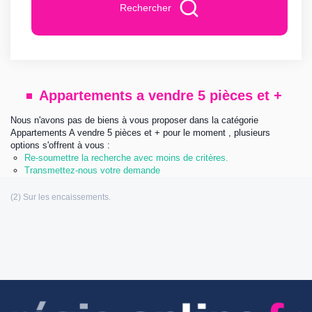
Rechercher
Appartements a vendre 5 pièces et +
Nous n'avons pas de biens à vous proposer dans la catégorie
Appartements A vendre 5 pièces et + pour le moment , plusieurs
options s'offrent à vous :
Re-soumettre la recherche avec moins de critères.
Transmettez-nous votre demande
Les informations communiquées sont destinées à
l’agence immobilière éditrice de ce site. Vous bénéficiez d’un droit d’accès,
de modification, de rectification et de suppression de vos données
personnelles (Loi n°: 78-17 du 6 Janvier 1978 relative à l’informatique, aux
fichiers et aux libertés). Pour les exercer, adressez vous à l’adresse de
l’éditeur.