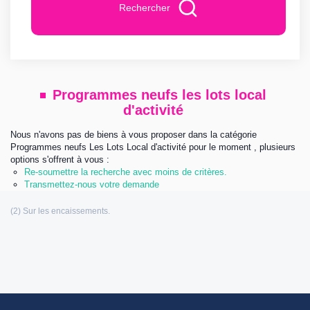
Rechercher
Programmes neufs les lots local
d'activité
Nous n'avons pas de biens à vous proposer dans la catégorie
Programmes neufs Les Lots Local d'activité pour le moment , plusieurs
options s'offrent à vous :
Re-soumettre la recherche avec moins de critères.
Transmettez-nous votre demande
Les informations communiquées sont destinées à
l’agence immobilière éditrice de ce site. Vous bénéficiez d’un droit d’accès,
de modification, de rectification et de suppression de vos données
personnelles (Loi n°: 78-17 du 6 Janvier 1978 relative à l’informatique, aux
fichiers et aux libertés). Pour les exercer, adressez vous à l’adresse de
l’éditeur.