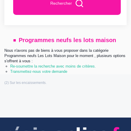
Rechercher
Programmes neufs les lots maison
Nous n'avons pas de biens à vous proposer dans la catégorie
Programmes neufs Les Lots Maison pour le moment , plusieurs options
s'offrent à vous :
Re-soumettre la recherche avec moins de critères.
Transmettez-nous votre demande
Les informations communiquées sont destinées à
l’agence immobilière éditrice de ce site. Vous bénéficiez d’un droit d’accès,
de modification, de rectification et de suppression de vos données
personnelles (Loi n°: 78-17 du 6 Janvier 1978 relative à l’informatique, aux
fichiers et aux libertés). Pour les exercer, adressez vous à l’adresse de
l’éditeur.